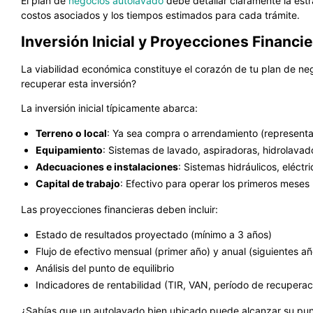
El plan de
negocios autolavado
debe detallar claramente la estr
costos asociados y los tiempos estimados para cada trámite.
Inversión Inicial y Proyecciones Financi
La viabilidad económica constituye el corazón de tu plan de ne
recuperar esta inversión?
La inversión inicial típicamente abarca:
Terreno o local
: Ya sea compra o arrendamiento (representa
Equipamiento
: Sistemas de lavado, aspiradoras, hidrolavad
Adecuaciones e instalaciones
: Sistemas hidráulicos, eléctr
Capital de trabajo
: Efectivo para operar los primeros meses
Las proyecciones financieras deben incluir:
Estado de resultados proyectado (mínimo a 3 años)
Flujo de efectivo mensual (primer año) y anual (siguientes añ
Análisis del punto de equilibrio
Indicadores de rentabilidad (TIR, VAN, período de recuperac
¿Sabías que un autolavado bien ubicado puede alcanzar su punt