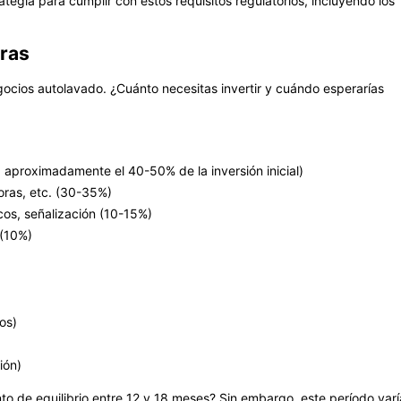
ategia para cumplir con estos requisitos regulatorios, incluyendo los
eras
gocios autolavado. ¿Cuánto necesitas invertir y cuándo esperarías
 aproximadamente el 40-50% de la inversión inicial)
oras, etc. (30-35%)
icos, señalización (10-15%)
 (10%)
os)
ión)
o de equilibrio entre 12 y 18 meses? Sin embargo, este período varí