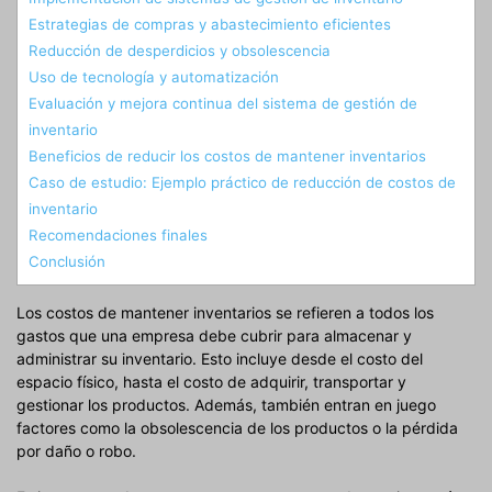
Estrategias de compras y abastecimiento eficientes
Reducción de desperdicios y obsolescencia
Uso de tecnología y automatización
Evaluación y mejora continua del sistema de gestión de
inventario
Beneficios de reducir los costos de mantener inventarios
Caso de estudio: Ejemplo práctico de reducción de costos de
inventario
Recomendaciones finales
Conclusión
Los costos de mantener inventarios se refieren a todos los
gastos que una empresa debe cubrir para almacenar y
administrar su inventario. Esto incluye desde el costo del
espacio físico, hasta el costo de adquirir, transportar y
gestionar los productos. Además, también entran en juego
factores como la obsolescencia de los productos o la pérdida
por daño o robo.