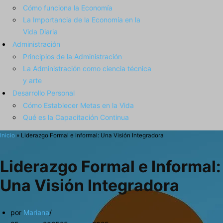
Cómo funciona la Economía
La Importancia de la Economía en la
Vida Diaria
Administración
Principios de la Administración
La Administración como ciencia técnica
y arte
Desarrollo Personal
Cómo Establecer Metas en la Vida
Qué es la Capacitación Continua
Inicio
»
Liderazgo Formal e Informal: Una Visión Integradora
Liderazgo Formal e Informal:
Una Visión Integradora
por
Mariana