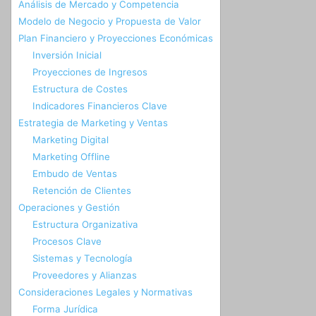
Análisis de Mercado y Competencia
Modelo de Negocio y Propuesta de Valor
Plan Financiero y Proyecciones Económicas
Inversión Inicial
Proyecciones de Ingresos
Estructura de Costes
Indicadores Financieros Clave
Estrategia de Marketing y Ventas
Marketing Digital
Marketing Offline
Embudo de Ventas
Retención de Clientes
Operaciones y Gestión
Estructura Organizativa
Procesos Clave
Sistemas y Tecnología
Proveedores y Alianzas
Consideraciones Legales y Normativas
Forma Jurídica