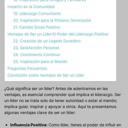
Impacto en la Comunidad
19. Liderazgo Comunitario
20. Inspiración para la Próxima Generación
21. Cambio Social Positivo
Ventajas de Ser un Líder:El Poder del Liderazgo Positivo
22. Creación de un Legado Duradero
23. Satisfacción Personal
24. Crecimiento Continuo
25. Inspiración para el Mundo
Preguntas frecuentes
Conclusión sobre Ventajas de Ser un Líder
¿Qué significa ser un líder? Antes de adentrarnos en las
ventajas, es esencial comprender qué implica el liderazgo. Ser
un líder no se trata solo de tener autoridad o estar al mando;
implica guiar, inspirar y apoyar a otros. Aquí te presentamos
algunas ventajas clave de ser un líder:
Influencia Positiva:
Como líder, tienes el poder de influir en