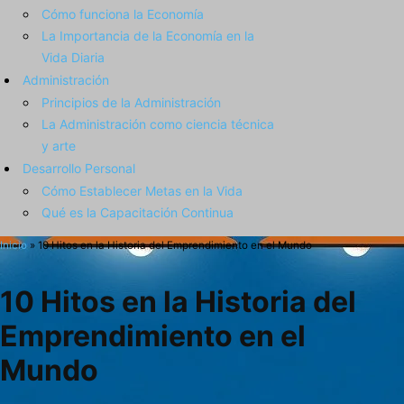
Cómo funciona la Economía
La Importancia de la Economía en la
Vida Diaria
Administración
Principios de la Administración
La Administración como ciencia técnica
y arte
Desarrollo Personal
Cómo Establecer Metas en la Vida
Qué es la Capacitación Continua
Inicio
»
10 Hitos en la Historia del Emprendimiento en el Mundo
10 Hitos en la Historia del
Emprendimiento en el
Mundo